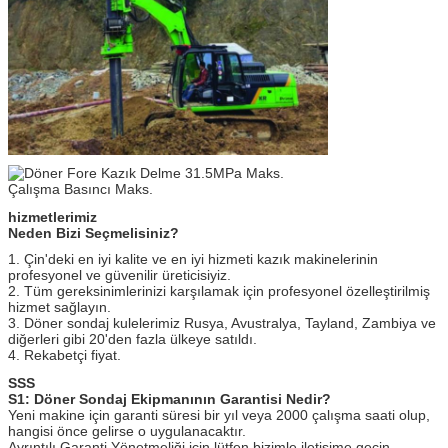
hizmetlerimiz
Neden Bizi Seçmelisiniz?
1. Çin'deki en iyi kalite ve en iyi hizmeti kazık makinelerinin
profesyonel ve güvenilir üreticisiyiz.
2. Tüm gereksinimlerinizi karşılamak için profesyonel özelleştirilmiş
hizmet sağlayın.
3. Döner sondaj kulelerimiz Rusya, Avustralya, Tayland, Zambiya ve
diğerleri gibi 20'den fazla ülkeye satıldı.
4. Rekabetçi fiyat.
SSS
S1: Döner Sondaj Ekipmanının Garantisi Nedir?
Yeni makine için garanti süresi bir yıl veya 2000 çalışma saati olup,
hangisi önce gelirse o uygulanacaktır.
Ayrıntılı Garanti Yönetmeliği için lütfen bizimle iletişime geçin.