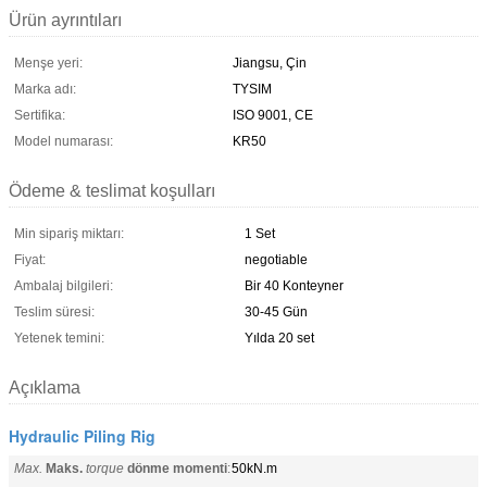
Ürün ayrıntıları
Menşe yeri:
Jiangsu, Çin
Marka adı:
TYSIM
Sertifika:
ISO 9001, CE
Model numarası:
KR50
Ödeme & teslimat koşulları
Min sipariş miktarı:
1 Set
Fiyat:
negotiable
Ambalaj bilgileri:
Bir 40 Konteyner
Teslim süresi:
30-45 Gün
Yetenek temini:
Yılda 20 set
Açıklama
Hydraulic Piling Rig
Max.
Maks.
torque
dönme momenti
:
50kN.m