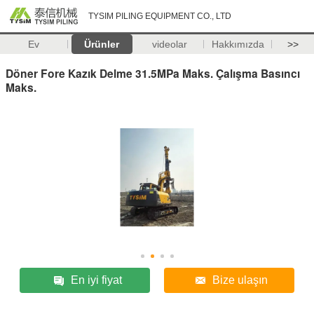
TYSIM PILING EQUIPMENT CO., LTD
Ev
Ürünler
videolar
Hakkımızda
>>
Döner Fore Kazık Delme 31.5MPa Maks. Çalışma Basıncı
Maks.
En iyi fiyat
Bize ulaşın