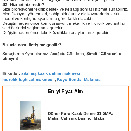
S2: Hizmetiniz nedir?
Size profesyonel teknik destek ve iyi satış sonrası hizmet sunabiliriz.
Modifikasyon yöntemleri, sahip olduğunuz ekskavatörlerin farklı
model ve konfigürasyonlarına göre farklı olacaktır.
Değiştirmeden önce konfigürasyon, mekanik ve hidrolik bağlantılar
ve diğerlerini sağlamanız gerekir.
Değiştirmeden önce teknik özellikleri onaylamanız gerekir.
Bizimle nasıl iletişime geçilir?
Soruşturma Ayrıntılarınızı Aşağıda Gönderin,
Şimdi "Gönder" e
tıklayın
!
sıkılmış kazık delme makinesi
Etiketler:
,
hidrolik teçhizat makinesi
Kuyu Sondaj Makinesi
,
En İyi Fiyatı Alın
Döner Fore Kazık Delme 31.5MPa
Maks. Çalışma Basıncı Maks.