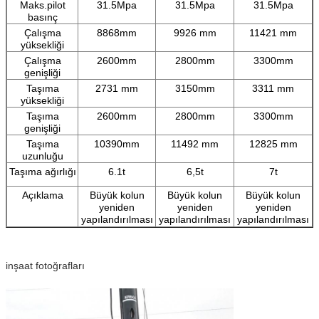
Maks.pilot
31.5Mpa
31.5Mpa
31.5Mpa
basınç
Çalışma
8868mm
9926 mm
11421 mm
yüksekliği
Çalışma
2600mm
2800mm
3300mm
genişliği
Taşıma
2731 mm
3150mm
3311 mm
yüksekliği
Taşıma
2600mm
2800mm
3300mm
genişliği
Taşıma
10390mm
11492 mm
12825 mm
uzunluğu
Taşıma ağırlığı
6.1t
6,5t
7t
Açıklama
Büyük kolun
Büyük kolun
Büyük kolun
yeniden
yeniden
yeniden
yapılandırılması
yapılandırılması
yapılandırılması
inşaat fotoğrafları