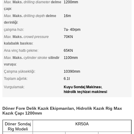
Max.
Maks.
drilling diameter
delme
1200mm
çapı
:
Max.
Maks.
drilling depth
delme
16m
derinliği
:
çalışma hızı:
7a- 40rpm
Max.
Maks.
crowd pressure
70KN
kalabalık baskısı
:
Ana vinç hattı çekme:
65KN
Max.
Maks.
cylinder stroke
silindir
1100mm
vuruşu
:
Çalışma yüksekliği:
10390mm
Toplam ağırlık:
6.1t
Kuyu Sondaj Makinası
Vurgulamak:
,
hidrolik teçhizat makinesi
Döner Fore Delik Kazık Ekipmanları, Hidrolik Kazık Rig Max
Kazık Çapı 1200mm
Döner Sondaj
KR50A
Rig Modeli