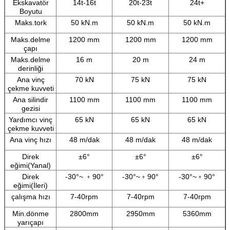
Ekskavatör
14t-16t
20t-23t
24t+
Boyutu
Maks.tork
50 kN.m
50 kN.m
50 kN.m
Maks.delme
1200 mm
1200 mm
1200 mm
çapı
Maks.delme
16 m
20 m
24 m
derinliği
Ana vinç
70 kN
75 kN
75 kN
çekme kuvveti
Ana silindir
1100 mm
1100 mm
1100 mm
gezisi
Yardımcı vinç
65 kN
65 kN
65 kN
çekme kuvveti
Ana vinç hızı
48 m/dak
48 m/dak
48 m/dak
Direk
±6°
±6°
±6°
eğimi(Yanal)
Direk
-30°~ ﹢90°
-30°~﹢90°
-30°~﹢90°
eğimi(İleri)
çalışma hızı
7-40rpm
7-40rpm
7-40rpm
Min.dönme
2800mm
2950mm
5360mm
yarıçapı