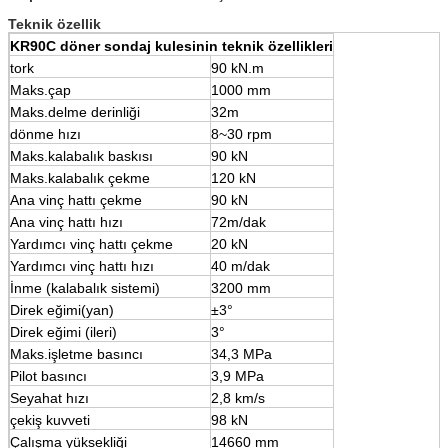
Teknik özellik
KR90C döner sondaj kulesinin teknik özellikleri
tork
90 kN.m
Maks.çap
1000 mm
Maks.delme derinliği
32m
dönme hızı
8~30 rpm
Maks.kalabalık baskısı
90 kN
Maks.kalabalık çekme
120 kN
Ana vinç hattı çekme
90 kN
Ana vinç hattı hızı
72m/dak
Yardımcı vinç hattı çekme
20 kN
Yardımcı vinç hattı hızı
40 m/dak
İnme (kalabalık sistemi)
3200 mm
Direk eğimi(yan)
±3°
Direk eğimi (ileri)
3°
Maks.işletme basıncı
34,3 MPa
Pilot basıncı
3,9 MPa
Seyahat hızı
2,8 km/s
çekiş kuvveti
98 kN
Çalışma yüksekliği
14660 mm