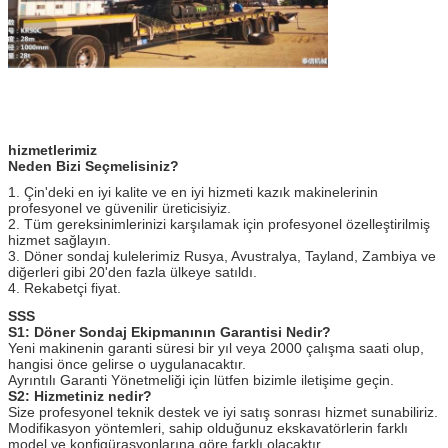
hizmetlerimiz
Neden Bizi Seçmelisiniz?
1. Çin'deki en iyi kalite ve en iyi hizmeti kazık makinelerinin
profesyonel ve güvenilir üreticisiyiz.
2. Tüm gereksinimlerinizi karşılamak için profesyonel özelleştirilmiş
hizmet sağlayın.
3. Döner sondaj kulelerimiz Rusya, Avustralya, Tayland, Zambiya ve
diğerleri gibi 20'den fazla ülkeye satıldı.
4. Rekabetçi fiyat.
SSS
S1: Döner Sondaj Ekipmanının Garantisi Nedir?
Yeni makinenin garanti süresi bir yıl veya 2000 çalışma saati olup,
hangisi önce gelirse o uygulanacaktır.
Ayrıntılı Garanti Yönetmeliği için lütfen bizimle iletişime geçin.
S2: Hizmetiniz nedir?
Size profesyonel teknik destek ve iyi satış sonrası hizmet sunabiliriz.
Modifikasyon yöntemleri, sahip olduğunuz ekskavatörlerin farklı
model ve konfigürasyonlarına göre farklı olacaktır.