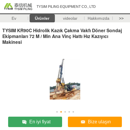
TYSIM PILING EQUIPMENT CO., LTD
Ev
Ürünler
videolar
Hakkımızda
>>
TYSIM KR90C Hidrolik Kazık Çakma Vakfı Döner Sondaj
Ekipmanları 72 M / Min Ana Vinç Hattı Hız Kazıyıcı
Makinesi
En iyi fiyat
Bize ulaşın