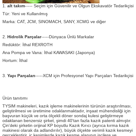
1.
alt takım
----- Seçim için Güvenilir ve Olgun Ekskavatör Tedarikçisi
Tür: Yeni ve Kullanılmış
Marka: CAT, JCM, SINOMACH, SANY, XCMG ve diğer
2.
Hidrolik Parçalar
-----Dünyaca Ünlü Markalar
Redüktör: İthal REXROTH
Ana Pompa ve Vana: İthal KAWASAKI (Japonya)
Hortum: İthal
3.
Yapı Parçaları
-----XCM için Profesyonel Yapı Parçaları Tedarikçisi
Ürün tanıtımı
TYSIM makineleri, kazık işleme makinelerinin türünün araştırılması,
geliştirilmesi ve üretimine odaklanmaktadır, inşaat mühendisliği için
başvuran küçük ve orta ölçekli döner sondaj kulesi geliştirmeye
odaklanan benzersiz şirket, şimdi 40'tan fazla kazık patenti almıştır.
Çin'deki şirketin orijinal KP boyutlu Kazık Kırıcı (ayrıca kırma kazık
makinesi olarak da adlandırılır), büyük ölçekte verimli kazık kesmeyi
gerçekleştirir, iç kesimlerde kazık kesme alanının işçilere ve