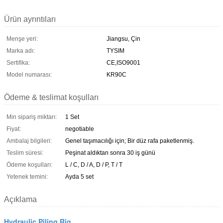
Ürün ayrıntıları
Menşe yeri:
Jiangsu, Çin
Marka adı:
TYSIM
Sertifika:
CE,ISO9001
Model numarası:
KR90C
Ödeme & teslimat koşulları
Min sipariş miktarı:
1 Set
Fiyat:
negotiable
Ambalaj bilgileri:
Genel taşımacılığı için; Bir düz rafa paketlenmiş.
Teslim süresi:
Peşinat aldıktan sonra 30 iş günü
Ödeme koşulları:
L / C, D / A, D / P, T / T
Yetenek temini:
Ayda 5 set
Açıklama
Hydraulic Piling Rig