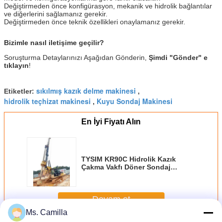
Değiştirmeden önce konfigürasyon, mekanik ve hidrolik bağlantılar
ve diğerlerini sağlamanız gerekir.
Değiştirmeden önce teknik özellikleri onaylamanız gerekir.
Bizimle nasıl iletişime geçilir?
Soruşturma Detaylarınızı Aşağıdan Gönderin,
Şimdi "Gönder" e
tıklayın
!
sıkılmış kazık delme makinesi
Etiketler:
,
hidrolik teçhizat makinesi
Kuyu Sondaj Makinesi
,
En İyi Fiyatı Alın
TYSIM KR90C Hidrolik Kazık
Çakma Vakfı Döner Sondaj
Ekipmanları 72 M / Min Ana Vinç
Hattı Hız Kazıyıcı Makinesi
Devam et
Ms. Camilla