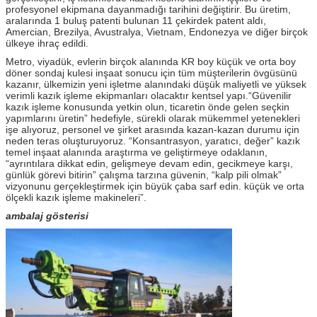
profesyonel ekipmana dayanmadığı tarihini değiştirir. Bu üretim,
aralarında 1 buluş patenti bulunan 11 çekirdek patent aldı,
Amercian, Brezilya, Avustralya, Vietnam, Endonezya ve diğer birçok
ülkeye ihraç edildi.
Metro, viyadük, evlerin birçok alanında KR boy küçük ve orta boy
döner sondaj kulesi inşaat sonucu için tüm müşterilerin övgüsünü
kazanır, ülkemizin yeni işletme alanındaki düşük maliyetli ve yüksek
verimli kazık işleme ekipmanları olacaktır kentsel yapı.“Güvenilir
kazık işleme konusunda yetkin olun, ticaretin önde gelen seçkin
yapımlarını üretin” hedefiyle, sürekli olarak mükemmel yetenekleri
işe alıyoruz, personel ve şirket arasında kazan-kazan durumu için
neden teras oluşturuyoruz. “Konsantrasyon, yaratıcı, değer” kazık
temel inşaat alanında araştırma ve geliştirmeye odaklanın,
“ayrıntılara dikkat edin, gelişmeye devam edin, gecikmeye karşı,
günlük görevi bitirin” çalışma tarzına güvenin, “kalp pili olmak”
vizyonunu gerçekleştirmek için büyük çaba sarf edin. küçük ve orta
ölçekli kazık işleme makineleri”.
ambalaj gösterisi