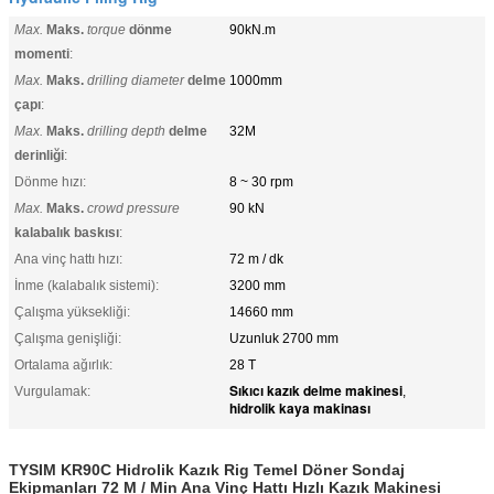
Max.
Maks.
torque
dönme
90kN.m
momenti
:
Max.
Maks.
drilling diameter
delme
1000mm
çapı
:
Max.
Maks.
drilling depth
delme
32M
derinliği
:
Dönme hızı:
8 ~ 30 rpm
Max.
Maks.
crowd pressure
90 kN
kalabalık baskısı
:
Ana vinç hattı hızı:
72 m / dk
İnme (kalabalık sistemi):
3200 mm
Çalışma yüksekliği:
14660 mm
Çalışma genişliği:
Uzunluk 2700 mm
Ortalama ağırlık:
28 T
Sıkıcı kazık delme makinesi
Vurgulamak:
,
hidrolik kaya makinası
TYSIM KR90C Hidrolik Kazık Rig Temel Döner Sondaj
Ekipmanları 72 M / Min Ana Vinç Hattı Hızlı Kazık Makinesi