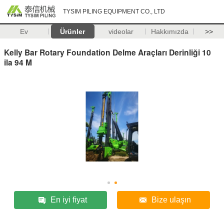
TYSIM PILING EQUIPMENT CO., LTD
Ev
Ürünler
videolar
Hakkımızda
>>
Kelly Bar Rotary Foundation Delme Araçları Derinliği 10
ila 94 M
En iyi fiyat
Bize ulaşın