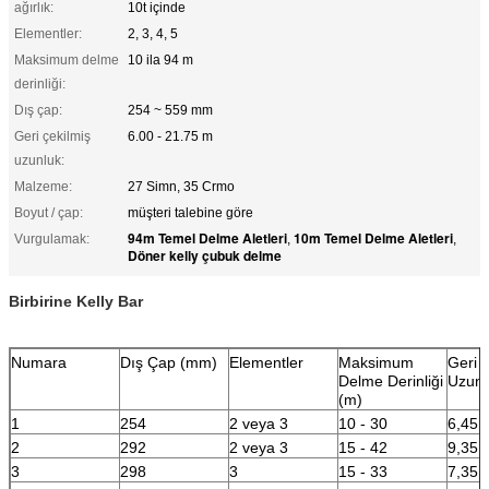
ağırlık:
10t içinde
Elementler:
2, 3, 4, 5
Maksimum delme
10 ila 94 m
derinliği:
Dış çap:
254 ~ 559 mm
Geri çekilmiş
6.00 - 21.75 m
uzunluk:
Malzeme:
27 Simn, 35 Crmo
Boyut / çap:
müşteri talebine göre
94m Temel Delme Aletleri
10m Temel Delme Aletleri
Vurgulamak:
,
,
Döner kelly çubuk delme
Birbirine Kelly Bar
Numara
Dış Çap (mm)
Elementler
Maksimum
Geri 
Delme Derinliği
Uzunl
(m)
1
254
2 veya 3
10 - 30
6,45 -
2
292
2 veya 3
15 - 42
9,35 i
3
298
3
15 - 33
7,35 i