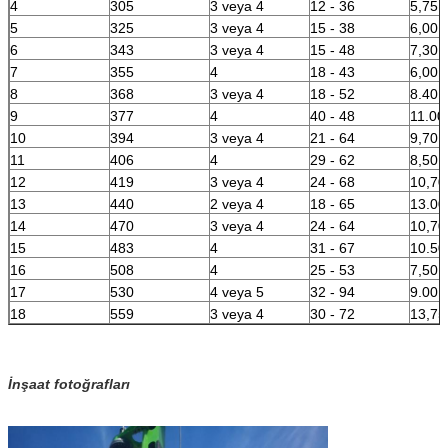
4
305
3 veya 4
12 - 36
5,75 
5
325
3 veya 4
15 - 38
6,00 
6
343
3 veya 4
15 - 48
7,30 
7
355
4
18 - 43
6,00 
8
368
3 veya 4
18 - 52
8.40 
9
377
4
40 - 48
11.00
10
394
3 veya 4
21 - 64
9,70 
11
406
4
29 - 62
8,50 
12
419
3 veya 4
24 - 68
10,70
13
440
2 veya 4
18 - 65
13.00
14
470
3 veya 4
24 - 64
10,70
15
483
4
31 - 67
10.50
16
508
4
25 - 53
7,50 
17
530
4 veya 5
32 - 94
9.00 
18
559
3 veya 4
30 - 72
13,75
İnşaat fotoğrafları