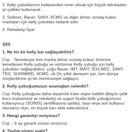
2. Kelly çubuklarının kalitesinden emin olmak için büyük fabrikadan
iyi çelikler kullanarak.
3. Soilmec, Bauer, SANY, XCMG ve diğer döner sondaj kulesi
markaları için kelly çubukları tedarik edin.
4. Rekabetçi fiyat.
SSS
1. Ne tür bir kelly bar sağlayabiliriz?
Cvp .: Neredeyse tüm marka döner sondaj kulesi, birbirine
kenetlenen Kelly çubuğu ve sürtünme Kelly çubuğu için kelly
çubukları sağlayabiliriz, çoğu Bauer, IMT, MAIT, SOILMEC, SANY,
TEG, SUNWARD, XCMG, vb.On yıllık deneyim için, tüm dünya
müşterilerine iyi bir memnuniyet sağlayın.
2. Kelly çubuğumuzun avantajları nelerdir?
Cvp: Kelly çubuğunu daha dayanıklı kılan süper kaliteli dikişsiz çelik
boru malzemesi ve rekabetçi ve uygun fiyatla kelly çubuğumuzu
kullanıyoruz.ISO9001 sertifikasına sahibiz, bayi veya son kullanıcı
olursanız olun, en büyük karı elde edeceksiniz.
3. Hangi garantiyi veriyoruz?
Cvp .: 6 ay garanti süresi veriyoruz.
4. Teslim süresi nedir?