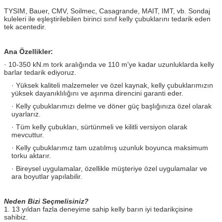
TYSIM, Bauer, CMV, Soilmec, Casagrande, MAIT, IMT, vb. Sondaj
kuleleri ile eşleştirilebilen birinci sınıf kelly çubuklarını tedarik eden
tek acentedir.
Ana Özellikler:
· 10-350 kN.m tork aralığında ve 110 m'ye kadar uzunluklarda kelly
barlar tedarik ediyoruz.
· Yüksek kaliteli malzemeler ve özel kaynak, kelly çubuklarımızın
yüksek dayanıklılığını ve aşınma direncini garanti eder.
· Kelly çubuklarımızı delme ve döner güç başlığınıza özel olarak
uyarlarız.
· Tüm kelly çubukları, sürtünmeli ve kilitli versiyon olarak
mevcuttur.
· Kelly çubuklarımız tam uzatılmış uzunluk boyunca maksimum
torku aktarır.
· Bireysel uygulamalar, özellikle müşteriye özel uygulamalar ve
ara boyutlar yapılabilir.
Neden Bizi Seçmelisiniz?
1. 13 yıldan fazla deneyime sahip kelly barın iyi tedarikçisine
sahibiz.