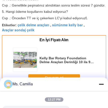
Cvp .: Genellikle peşinatınız alındıktan sonra teslim süresi 7 gündür.
5. Hangi ödeme koşullarını kabul ediyoruz?
t.
Cvp .: Önceden TT ve iç çekerken LC'yi kabul ediyoruz
çelik delme araçları
sürtünme kelly bar
Etiketler:
,
,
Araçlar sondaj çelik
En İyi Fiyatı Alın
Kelly Bar Rotary Foundation
Delme Araçları Derinliği 10 ila 94
M
Devam et
Ms. Camilla
Vakfı Delme araçları
Daha
12:27 PM