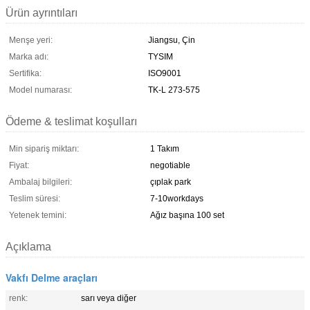
Ürün ayrıntıları
Menşe yeri:
Jiangsu, Çin
Marka adı:
TYSIM
Sertifika:
ISO9001
Model numarası:
TK-L 273-575
Ödeme & teslimat koşulları
Min sipariş miktarı:
1 Takım
Fiyat:
negotiable
Ambalaj bilgileri:
çıplak park
Teslim süresi:
7-10workdays
Yetenek temini:
Ağız başına 100 set
Açıklama
Vakfı Delme araçları
renk:
sarı veya diğer