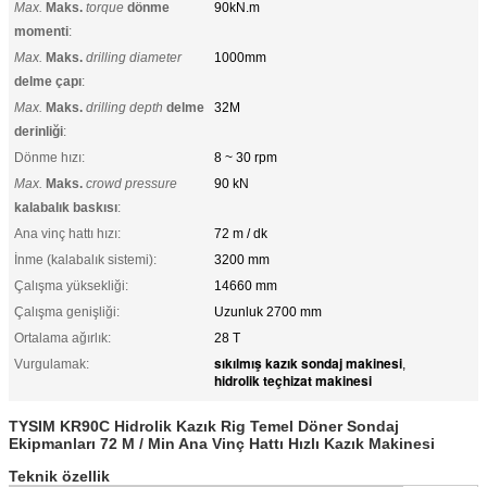
Max.
Maks.
torque
dönme
90kN.m
momenti
:
Max.
Maks.
drilling diameter
1000mm
delme çapı
:
Max.
Maks.
drilling depth
delme
32M
derinliği
:
Dönme hızı:
8 ~ 30 rpm
Max.
Maks.
crowd pressure
90 kN
kalabalık baskısı
:
Ana vinç hattı hızı:
72 m / dk
İnme (kalabalık sistemi):
3200 mm
Çalışma yüksekliği:
14660 mm
Çalışma genişliği:
Uzunluk 2700 mm
Ortalama ağırlık:
28 T
sıkılmış kazık sondaj makinesi
Vurgulamak:
,
hidrolik teçhizat makinesi
TYSIM KR90C Hidrolik Kazık Rig Temel Döner Sondaj
Ekipmanları 72 M / Min Ana Vinç Hattı Hızlı Kazık Makinesi
Teknik özellik