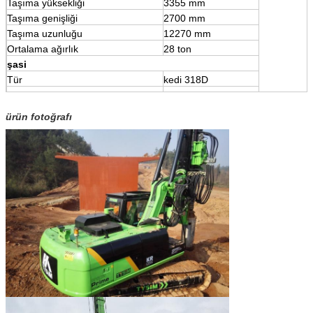
Taşıma yüksekliği
3355 mm
Taşıma genişliği
2700 mm
Taşıma uzunluğu
12270 mm
Ortalama ağırlık
28 ton
şasi
Tür
kedi 318D
Motor
CAT3054CA
ürün fotoğrafı