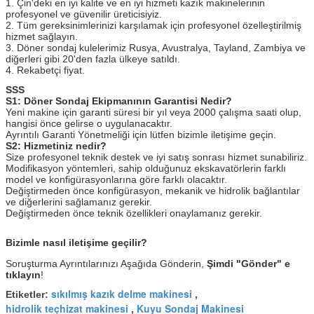
1. Çin'deki en iyi kalite ve en iyi hizmeti kazık makinelerinin
profesyonel ve güvenilir üreticisiyiz.
2. Tüm gereksinimlerinizi karşılamak için profesyonel özelleştirilmiş
hizmet sağlayın.
3. Döner sondaj kulelerimiz Rusya, Avustralya, Tayland, Zambiya ve
diğerleri gibi 20'den fazla ülkeye satıldı.
4. Rekabetçi fiyat.
SSS
S1: Döner Sondaj Ekipmanının Garantisi Nedir?
Yeni makine için garanti süresi bir yıl veya 2000 çalışma saati olup,
hangisi önce gelirse o uygulanacaktır.
Ayrıntılı Garanti Yönetmeliği için lütfen bizimle iletişime geçin.
S2: Hizmetiniz nedir?
Size profesyonel teknik destek ve iyi satış sonrası hizmet sunabiliriz.
Modifikasyon yöntemleri, sahip olduğunuz ekskavatörlerin farklı
model ve konfigürasyonlarına göre farklı olacaktır.
Değiştirmeden önce konfigürasyon, mekanik ve hidrolik bağlantılar
ve diğerlerini sağlamanız gerekir.
Değiştirmeden önce teknik özellikleri onaylamanız gerekir.
Bizimle nasıl iletişime geçilir?
Soruşturma Ayrıntılarınızı Aşağıda Gönderin,
Şimdi "Gönder" e
tıklayın
!
sıkılmış kazık delme makinesi
Etiketler:
,
hidrolik teçhizat makinesi
Kuyu Sondaj Makinesi
,