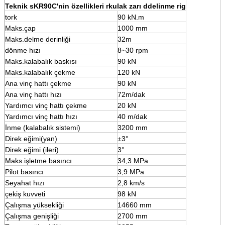
Teknik
s
KR90C'nin özellikleri
r
kulak zarı
d
delinme
r
ig
tork
90 kN.m
Maks.çap
1000 mm
Maks.delme derinliği
32m
dönme hızı
8~30 rpm
Maks.kalabalık baskısı
90 kN
Maks.kalabalık çekme
120 kN
Ana vinç hattı çekme
90 kN
Ana vinç hattı hızı
72m/dak
Yardımcı vinç hattı çekme
20 kN
Yardımcı vinç hattı hızı
40 m/dak
İnme (kalabalık sistemi)
3200 mm
Direk eğimi(yan)
±3°
Direk eğimi (ileri)
3°
Maks.işletme basıncı
34,3 MPa
Pilot basıncı
3,9 MPa
Seyahat hızı
2,8 km/s
çekiş kuvveti
98 kN
Çalışma yüksekliği
14660 mm
Çalışma genişliği
2700 mm