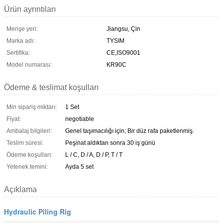
Ürün ayrıntıları
Menşe yeri:
Jiangsu, Çin
Marka adı:
TYSIM
Sertifika:
CE,ISO9001
Model numarası:
KR90C
Ödeme & teslimat koşulları
Min sipariş miktarı:
1 Set
Fiyat:
negotiable
Ambalaj bilgileri:
Genel taşımacılığı için; Bir düz rafa paketlenmiş.
Teslim süresi:
Peşinat aldıktan sonra 30 iş günü
Ödeme koşulları:
L / C, D / A, D / P, T / T
Yetenek temini:
Ayda 5 set
Açıklama
Hydraulic Piling Rig