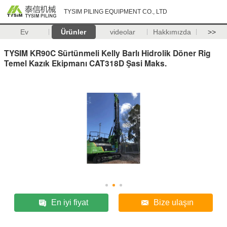
TYSIM PILING EQUIPMENT CO., LTD
Ev
Ürünler
videolar
Hakkımızda
>>
TYSIM KR90C Sürtünmeli Kelly Barlı Hidrolik Döner Rig
Temel Kazık Ekipmanı CAT318D Şasi Maks.
En iyi fiyat
Bize ulaşın