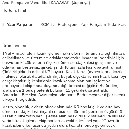
Ana Pompa ve Vana: İthal KAWASAKI (Japonya)
Hortum: İthal
3.
Yapı Parçaları
-----XCM için Profesyonel Yapı Parçaları Tedarikçisi
Ürün tanıtımı
TYSIM makineleri, kazık işleme makinelerinin türünün araştırılması,
geliştirilmesi ve üretimine odaklanmaktadır, inşaat mühendisliği için
başvuran küçük ve orta ölçekli döner sondaj kulesi geliştirmeye
odaklanan benzersiz şirket, şimdi 40'tan fazla kazık patenti almıştır.
Çin'deki şirketin orijinal KP boyutlu Kazık Kırıcı (ayrıca kırma kazık
makinesi olarak da adlandırılır), büyük ölçekte verimli kazık kesmeyi
gerçekleştirir, iç kesimlerde kazık kesme alanının işçilere ve
profesyonel ekipmana dayanmadığı tarihini değiştirir. Bu üretim,
aralarında 1 buluş patenti bulunan 11 çekirdek patent aldı,
Amercian, Brezilya, Avustralya, Vietnam, Endonezya ve diğer birçok
ülkeye ihraç edildi.
Metro, viyadük, evlerin birçok alanında KR boy küçük ve orta boy
döner sondaj kulesi, inşaat sonucu için tüm müşterilerin övgüsünü
kazanır, ülkemizin yeni işletme alanındaki düşük maliyetli ve yüksek
verimli kazık işleme ekipmanları olacaktır. kentsel yapı.“Güvenilir
kazık işleme konusunda yetkin olun, ticaretin önde gelen seçkin