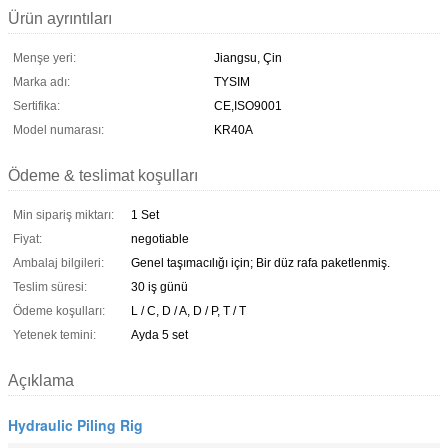
Ürün ayrıntıları
Menşe yeri:
Jiangsu, Çin
Marka adı:
TYSIM
Sertifika:
CE,ISO9001
Model numarası:
KR40A
Ödeme & teslimat koşulları
Min sipariş miktarı:
1 Set
Fiyat:
negotiable
Ambalaj bilgileri:
Genel taşımacılığı için; Bir düz rafa paketlenmiş.
Teslim süresi:
30 iş günü
Ödeme koşulları:
L / C, D / A, D / P, T / T
Yetenek temini:
Ayda 5 set
Açıklama
Hydraulic Piling Rig