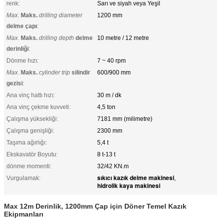
renk:
Sarı ve siyah veya Yeşil
Max.
Maks.
drilling diameter
1200 mm
delme çapı
:
Max.
Maks.
drilling depth
delme
10 metre / 12 metre
derinliği
:
Dönme hızı:
7 ~ 40 rpm
Max.
Maks.
cylinder trip
silindir
600/900 mm
gezisi
:
Ana vinç hattı hızı:
30 m / dk
Ana vinç çekme kuvveti:
4,5 ton
Çalışma yüksekliği:
7181 mm (milimetre)
Çalışma genişliği:
2300 mm
Taşıma ağırlığı:
5,4 t
Ekskavatör Boyutu:
8 t-13 t
dönme momenti:
32/42 KN.m
sıkıcı kazık delme makinesi
Vurgulamak:
,
hidrolik kaya makinesi
Max 12m Derinlik, 1200mm Çap için Döner Temel Kazık
Ekipmanları