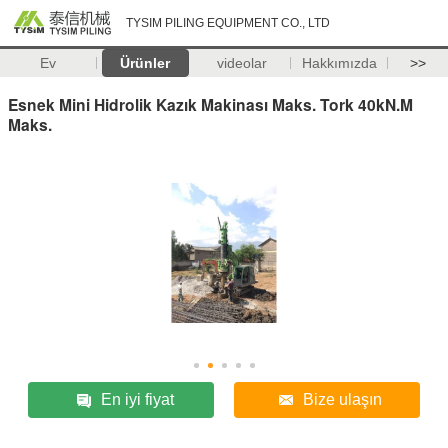
TYSIM PILING EQUIPMENT CO., LTD
Ev
Ürünler
videolar
Hakkımızda
>>
Esnek Mini Hidrolik Kazık Makinası Maks. Tork 40kN.M
Maks.
En iyi fiyat
Bize ulaşın