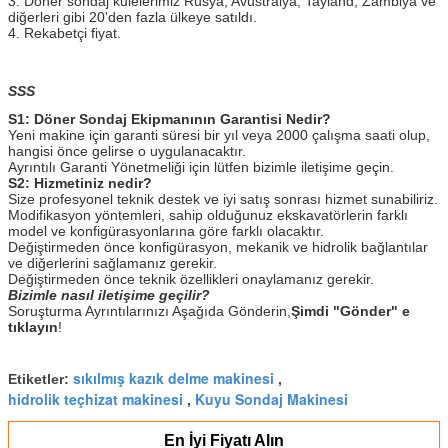
3. Döner sondaj kulelerimiz Rusya, Avustralya, Tayland, Zambiya ve
diğerleri gibi 20'den fazla ülkeye satıldı.
4. Rekabetçi fiyat.
SSS
S1: Döner Sondaj Ekipmanının Garantisi Nedir?
Yeni makine için garanti süresi bir yıl veya 2000 çalışma saati olup,
hangisi önce gelirse o uygulanacaktır.
Ayrıntılı Garanti Yönetmeliği için lütfen bizimle iletişime geçin.
S2: Hizmetiniz nedir?
Size profesyonel teknik destek ve iyi satış sonrası hizmet sunabiliriz.
Modifikasyon yöntemleri, sahip olduğunuz ekskavatörlerin farklı
model ve konfigürasyonlarına göre farklı olacaktır.
Değiştirmeden önce konfigürasyon, mekanik ve hidrolik bağlantılar
ve diğerlerini sağlamanız gerekir.
Değiştirmeden önce teknik özellikleri onaylamanız gerekir.
Bizimle nasıl iletişime geçilir?
Soruşturma Ayrıntılarınızı Aşağıda Gönderin,
Şimdi "Gönder" e
tıklayın
!
sıkılmış kazık delme makinesi
Etiketler:
,
hidrolik teçhizat makinesi
Kuyu Sondaj Makinesi
,
En İyi Fiyatı Alın