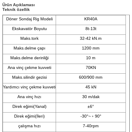
Ürün Açıklaması
Teknik özellik
Döner Sondaj Rig Modeli
KR40A
Ekskavatör Boyutu
8t-13t
Maks.tork
32-42 kN.m
Maks.delme çapı
1200 mm
Maks.delme derinliği
10 m
Ana vinç çekme kuvveti
70KN
Maks.silindir gezisi
600/900 mm
Yardımcı vinç çekme kuvveti
45 kN
Ana vinç hızı
30 m/dak
Direk eğimi(Yanal)
±6°
Direk eğimi(İleri)
-30°~﹢90°
çalışma hızı
7-40rpm