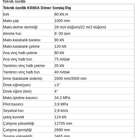
Teknik özellik
Teknik özellik
KR80A Döner Sondaj Rig
tork
80 kN.m
Maks.çap
1000 mm
Maks.delme derinliği
28 m(4 düğüm)/22 m(3 düğüm)
dönme hızı
8~30 rpm
Maks.kalabalık baskısı
90 kN
Maks.kalabalık çekme
120 kN
Ana vinç hattı çekme
80 kN
Ana vinç hattı hızı
75 m/dak
Yardımcı vinç hattı çekme
35 kN
Yardımcı vinç hattı hızı
40 m/dak
İnme (kalabalık sistemi)
2000 mm/3500 mm
Direk eğimi(yan)
±3°
Direk eğimi (ileri)
4°
Maks.işletme basıncı
34,3 MPa
Pilot basıncı
3,9 MPa
Seyahat hızı
2,8 km/s
çekiş kuvveti
124 kN
Çalışma yüksekliği
12705 mm
Çalışma genişliği
2890 mm
Taşıma yüksekliği
3465 mm