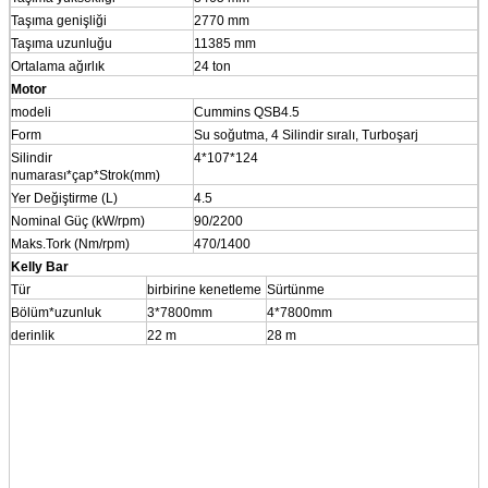
Taşıma genişliği
2770 mm
Taşıma uzunluğu
11385 mm
Ortalama ağırlık
24 ton
Motor
modeli
Cummins QSB4.5
Form
Su soğutma, 4 Silindir sıralı, Turboşarj
Silindir
4*107*124
numarası*çap*Strok(mm)
Yer Değiştirme (L)
4.5
Nominal Güç (kW/rpm)
90/2200
Maks.Tork (Nm/rpm)
470/1400
Kelly Bar
Tür
birbirine kenetleme
Sürtünme
Bölüm*uzunluk
3*7800mm
4*7800mm
derinlik
22 m
28 m