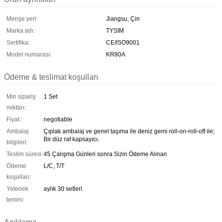
Menşe yeri:
Jiangsu, Çin
Marka adı:
TYSIM
Sertifika:
CE/ISO9001
Model numarası:
KR80A
Ödeme & teslimat koşulları
Min sipariş
1 Set
miktarı:
Fiyat:
negotiable
Ambalaj
Çıplak ambalaj ve genel taşıma ile deniz gemi roll-on-roll-off ile;
Bir düz raf kapsayıcı.
bilgileri:
Teslim süresi:
45 Çalışma Günleri sonra Sizin Ödeme Alınan
Ödeme
L/C, T/T
koşulları:
Yetenek
aylık 30 setleri
temini: