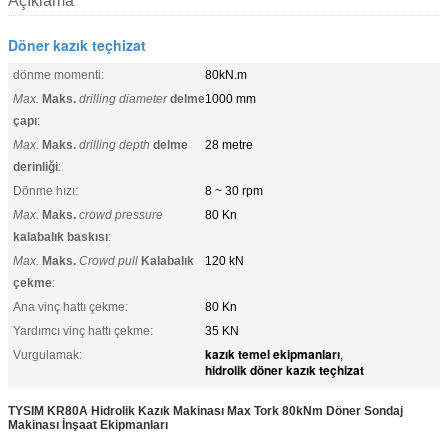
Açıklama
Döner kazık teçhizat
dönme momenti:
80kN.m
Max.
Maks.
drilling diameter
delme
1000 mm
çapı
:
Max.
Maks.
drilling depth
delme
28 metre
derinliği
:
Dönme hızı:
8 ~ 30 rpm
Max.
Maks.
crowd pressure
80 Kn
kalabalık baskısı
:
Max.
Maks.
Crowd pull
Kalabalık
120 kN
çekme
:
Ana vinç hattı çekme:
80 Kn
Yardımcı vinç hattı çekme:
35 KN
kazık temel ekipmanları
Vurgulamak:
,
hidrolik döner kazık teçhizat
TYSIM KR80A Hidrolik Kazık Makinası Max Tork 80kNm Döner Sondaj
Makinası İnşaat Ekipmanları