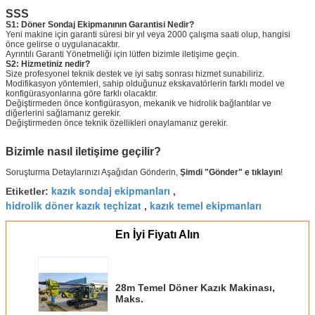
SSS
S1: Döner Sondaj Ekipmanının Garantisi Nedir?
Yeni makine için garanti süresi bir yıl veya 2000 çalışma saati olup, hangisi
önce gelirse o uygulanacaktır.
Ayrıntılı Garanti Yönetmeliği için lütfen bizimle iletişime geçin.
S2: Hizmetiniz nedir?
Size profesyonel teknik destek ve iyi satış sonrası hizmet sunabiliriz.
Modifikasyon yöntemleri, sahip olduğunuz ekskavatörlerin farklı model ve
konfigürasyonlarına göre farklı olacaktır.
Değiştirmeden önce konfigürasyon, mekanik ve hidrolik bağlantılar ve
diğerlerini sağlamanız gerekir.
Değiştirmeden önce teknik özellikleri onaylamanız gerekir.
Bizimle nasıl iletişime geçilir?
Soruşturma Detaylarınızı Aşağıdan Gönderin,
Şimdi "Gönder" e tıklayın
!
kazık sondaj ekipmanları
Etiketler:
,
hidrolik döner kazık teçhizat
kazık temel ekipmanları
,
En İyi Fiyatı Alın
28m Temel Döner Kazık Makinası,
Maks.