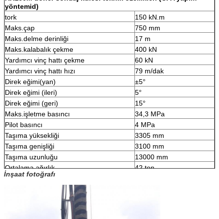
yöntemi
d)
tork
150 kN.m
Maks.çap
750 mm
Maks.delme derinliği
17 m
Maks.kalabalık çekme
400 kN
Yardımcı vinç hattı çekme
60 kN
Yardımcı vinç hattı hızı
79 m/dak
Direk eğimi(yan)
±5°
Direk eğimi (ileri)
5°
Direk eğimi (geri)
15°
Maks.işletme basıncı
34,3 MPa
Pilot basıncı
4 MPa
Taşıma yüksekliği
3305 mm
Taşıma genişliği
3100 mm
Taşıma uzunluğu
13000 mm
Ortalama ağırlık
42 ton
İnşaat fotoğrafı