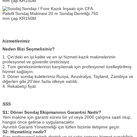
hizmetlerimiz
Neden Bizi Seçmelisiniz?
1. Çin'deki en iyi kalite ve en iyi hizmeti kazık makinelerinin
profesyonel ve güvenilir üreticisiyiz.
2. Tüm gereksinimlerinizi karşılamak için profesyonel özelleştirilmiş
hizmet sağlayın.
3. Döner sondaj kulelerimiz Rusya, Avustralya, Tayland, Zambiya ve
diğerleri gibi 20'den fazla ülkeye satıldı.
4. Rekabetçi fiyat.
SSS
S1: Döner Sondaj Ekipmanının Garantisi Nedir?
Yeni makine için garanti süresi bir yıl veya 2000 çalışma saati olup,
hangisi önce gelirse o uygulanacaktır.
Ayrıntılı Garanti Yönetmeliği için lütfen bizimle iletişime geçin.
S2: Hizmetiniz nedir?
Size profesyonel teknik destek ve iyi satış sonrası hizmet sunabiliriz.