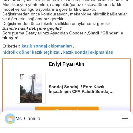
Modifikasyon yöntemleri, sahip olduğunuz ekskavatörlerin farklı
model ve konfigürasyonlarına göre farklı olacaktır.
Değiştirmeden önce konfigürasyon, mekanik ve hidrolik bağlantılar
ve diğerlerini sağlamanız gerekir.
Değiştirmeden önce teknik özellikleri onaylamanız gerekir.
Bizimle nasıl iletişime geçilir?
Soruşturma Detaylarınızı Aşağıdan Gönderin,
Şimdi "Gönder" e
tıklayın
!
kazık sondaj ekipmanları
Etiketler:
,
hidrolik döner kazık teçhizat
kazık sondaj ekipmanları
,
En İyi Fiyatı Alın
Sondaj Sondajı / Fore Kazık
İnşaatı için CFA Paletli Sondaj
Makinesi 20 m Sondaj Derinliği
750 mm çap KR150M
Devam et
Ms. Camilla
Döner kazık teçhizat
Daha