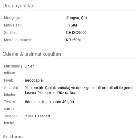
Ürün ayrıntıları
Menşe yeri:
Jiangsu, Çin
Marka adı:
TYSIM
Sertifika:
CE ISO9001
Model numarası:
KR150M
Ödeme & teslimat koşulları
Min sipariş
1 Set
miktarı:
Fiyat:
negotiable
Ambalaj
Yöntem bir: Çıplak ambalaj ve deniz gemi roll-on-roll-off ile genel
taşıma. Yöntem iki: Düz raf kon
bilgileri:
Teslim
ödeme aldıktan sonra 40 gün
süresi:
Yetenek
Yılda 10 setleri
temini:
Açıklama