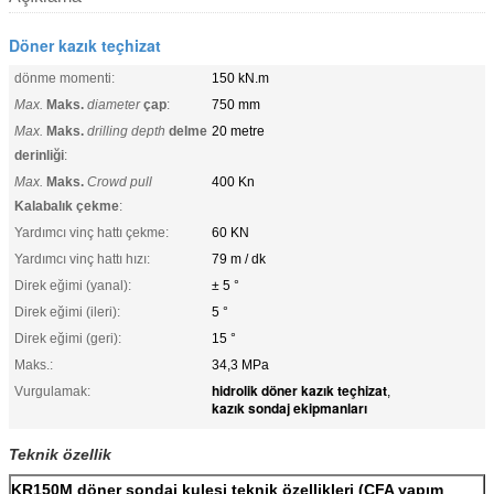
Döner kazık teçhizat
dönme momenti:
150 kN.m
Max.
Maks.
diameter
çap
:
750 mm
Max.
Maks.
drilling depth
delme
20 metre
derinliği
:
Max.
Maks.
Crowd pull
400 Kn
Kalabalık çekme
:
Yardımcı vinç hattı çekme:
60 KN
Yardımcı vinç hattı hızı:
79 m / dk
Direk eğimi (yanal):
± 5 °
Direk eğimi (ileri):
5 °
Direk eğimi (geri):
15 °
Maks.:
34,3 MPa
hidrolik döner kazık teçhizat
Vurgulamak:
,
kazık sondaj ekipmanları
Teknik özellik
KR150M döner sondaj kulesi teknik özellikleri (
CFA yapım