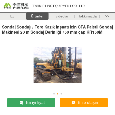
TYSIM PILING EQUIPMENT CO., LTD
Ev
Ürünler
videolar
Hakkımızda
>>
Sondaj Sondajı / Fore Kazık İnşaatı için CFA Paletli Sondaj
Makinesi 20 m Sondaj Derinliği 750 mm çap KR150M
En iyi fiyat
Bize ulaşın