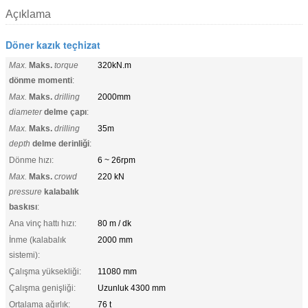
Açıklama
Döner kazık teçhizat
Max.
Maks.
torque
320kN.m
dönme momenti
:
Max.
Maks.
drilling
2000mm
diameter
delme çapı
:
Max.
Maks.
drilling
35m
depth
delme derinliği
:
Dönme hızı:
6 ~ 26rpm
Max.
Maks.
crowd
220 kN
pressure
kalabalık
baskısı
:
Ana vinç hattı hızı:
80 m / dk
İnme (kalabalık
2000 mm
sistemi):
Çalışma yüksekliği:
11080 mm
Çalışma genişliği:
Uzunluk 4300 mm
Ortalama ağırlık:
76 t