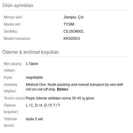
Ürün ayrıntıları
Menşe yeri:
Jiangsu, Çin
Marka adı:
TYSIM
Sertifika:
CE,ISO9001
Model numarası:
KR300DS
Ödeme & teslimat koşulları
Min sipariş
1 Takım
miktarı:
Fiyat:
negotiable
Ambalaj
Method One: Nude packing and overall transport by sea with
roll-on-roll-off ship.
Birinci
bilgileri:
Teslim süresi:
Peşin ödeme aldıktan sonra 30-45 iş günü
Ödeme
L / C, D / A, D / P, T / T
koşulları:
Yetenek
Ayda 5 set
temini: