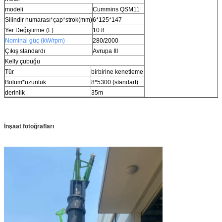
modeli
Cummins QSM11
Silindir numarası*çap*strok(mm)
6*125*147
Yer Değiştirme (L)
10.8
Nominal güç (kW/rpm)
280/2000
Çıkış standardı
Avrupa III
Kelly çubuğu
Tür
birbirine kenetleme
Bölüm*uzunluk
8*5300 (standart)
derinlik
35m
İnşaat fotoğrafları