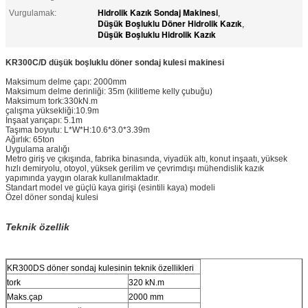
Hidrolik Kazık Sondaj Makinesi
Vurgulamak:
,
Düşük Boşluklu Döner Hidrolik Kazık
,
Düşük Boşluklu Hidrolik Kazık
KR300C/D düşük boşluklu döner sondaj kulesi makinesi
Maksimum delme çapı: 2000mm
Maksimum delme derinliği: 35m (kilitleme kelly çubuğu)
Maksimum tork:330kN.m
çalışma yüksekliği:10.9m
İnşaat yarıçapı: 5.1m
Taşıma boyutu: L*W*H:10.6*3.0*3.39m
Ağırlık: 65ton
Uygulama aralığı
Metro giriş ve çıkışında, fabrika binasında, viyadük altı, konut inşaatı, yüksek
hızlı demiryolu, otoyol, yüksek gerilim ve çevrimdışı mühendislik kazık
yapımında yaygın olarak kullanılmaktadır.
Standart model ve güçlü kaya girişi (esintili kaya) modeli
Özel döner sondaj kulesi
Teknik özellik
KR300DS döner sondaj kulesinin teknik özellikleri
tork
320 kN.m
Maks.çap
2000 mm