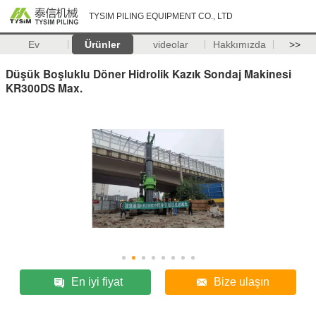
TYSIM PILING EQUIPMENT CO., LTD
Ev
Ürünler
videolar
Hakkımızda
>>
Düşük Boşluklu Döner Hidrolik Kazık Sondaj Makinesi
KR300DS Max.
En iyi fiyat
Bize ulaşın