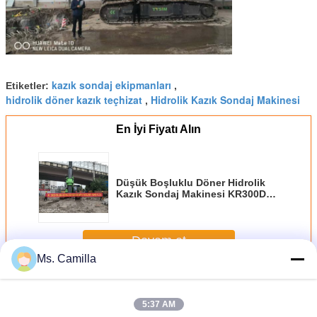
kazık sondaj ekipmanları
Etiketler:
,
hidrolik döner kazık teçhizat
Hidrolik Kazık Sondaj Makinesi
,
En İyi Fiyatı Alın
Düşük Boşluklu Döner Hidrolik
Kazık Sondaj Makinesi KR300DS
Max.
Devam et
Ms. Camilla
Döner kazık teçhizat
Daha
5:37 AM