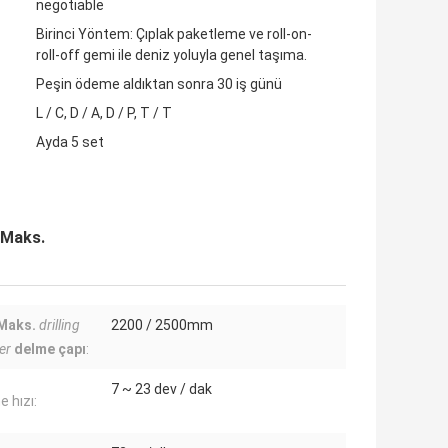
negotiable
Birinci Yöntem: Çıplak paketleme ve roll-on-
roll-off gemi ile deniz yoluyla genel taşıma.
Peşin ödeme aldıktan sonra 30 iş günü
L / C, D / A, D / P, T / T
Ayda 5 set
 Maks.
Maks.
drilling
2200 / 2500mm
er
delme çapı
:
7 ~ 23 dev / dak
 hızı: