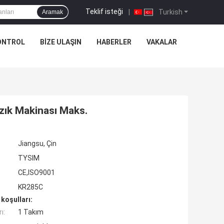
Teklif isteği
|
Turkish
Aramak
ONTROL
BIZE ULAŞIN
HABERLER
VAKALAR
ık Makinası Maks.
Jiangsu, Çin
TYSIM
CE,ISO9001
KR285C
koşulları:
ı:
1 Takım