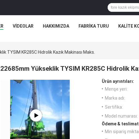
ER
VIDEOLAR
HAKKIMIZDA
FABRIKA TURU
KALITE K
ik TYSIM KR285C Hidrolik Kazık Makinası Maks.
22685mm Yükseklik TYSIM KR285C Hidrolik Kaz
Ürün ayrıntıları:
Menşe yeri:
Marka adı:
Sertifika:
Model numarası:
Ödeme & teslimat 
Min sipariş miktar