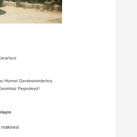
ararlıyız
sı Hizmet Gereksinimleriniz,
esintisiz Peşindeyiz!
klayın
j makinesi