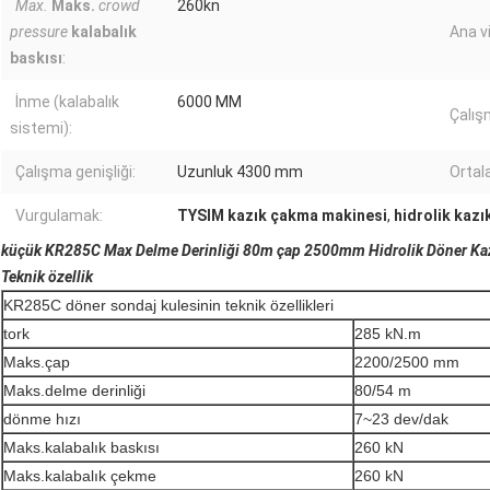
Max.
Maks.
crowd
260kn
pressure
kalabalık
Ana vi
baskısı
:
İnme (kalabalık
6000 MM
Çalış
sistemi):
Çalışma genişliği:
Uzunluk 4300 mm
Ortala
Vurgulamak:
TYSIM kazık çakma makinesi
,
hidrolik kaz
küçük KR285C Max Delme Derinliği 80m çap 2500mm Hidrolik Döner Kazı
Teknik özellik
KR285C döner sondaj kulesinin teknik özellikleri
tork
285 kN.m
Maks.çap
2200/2500 mm
Maks.delme derinliği
80/54 m
dönme hızı
7~23 dev/dak
Maks.kalabalık baskısı
260 kN
Maks.kalabalık çekme
260 kN