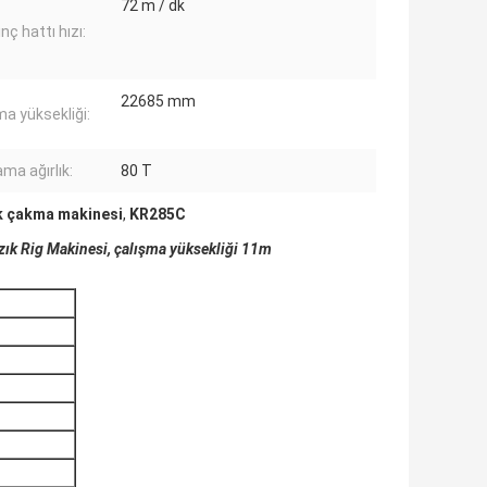
72 m / dk
nç hattı hızı:
22685 mm
ma yüksekliği:
ma ağırlık:
80 T
ık çakma makinesi
,
KR285C
k Rig Makinesi, çalışma yüksekliği 11m