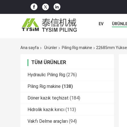
EV
ÜRÜNL
Ana sayfa
Ürünler
Piling Rig makine
22685mm Yüksekl
TÜM ÜRÜNLER
Hydraulic Piling Rig
(276)
Piling Rig makine
(138)
Döner kazık teçhizat
(184)
Hidrolik kazık kırıcı
(113)
Vakfı Delme araçları
(94)