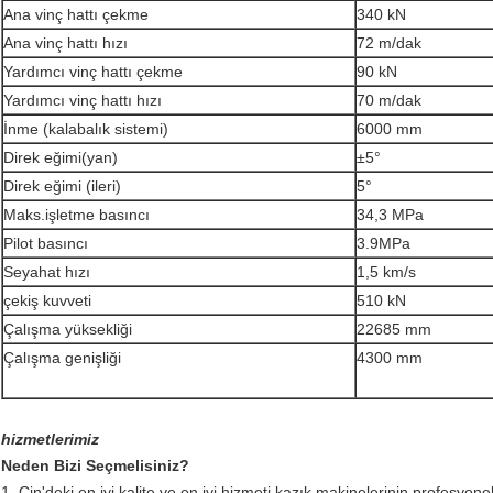
Ana vinç hattı çekme
340 kN
Ana vinç hattı hızı
72 m/dak
Yardımcı vinç hattı çekme
90 kN
Yardımcı vinç hattı hızı
70 m/dak
İnme (kalabalık sistemi)
6000 mm
Direk eğimi(yan)
±5°
Direk eğimi (ileri)
5°
Maks.işletme basıncı
34,3 MPa
Pilot basıncı
3.9MPa
Seyahat hızı
1,5 km/s
çekiş kuvveti
510 kN
Çalışma yüksekliği
22685 mm
Çalışma genişliği
4300 mm
hizmetlerimiz
Neden Bizi Seçmelisiniz?
1. Çin'deki en iyi kalite ve en iyi hizmeti kazık makinelerinin profesyonel 