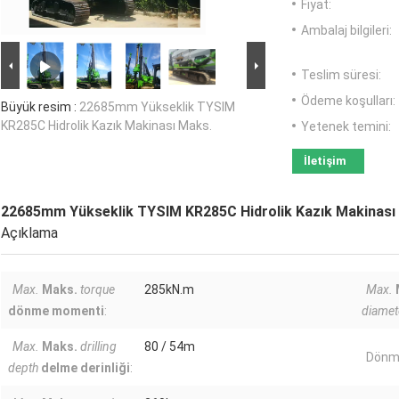
Fiyat:
Ambalaj bilgileri:
Teslim süresi:
Ödeme koşulları:
Büyük resim :
22685mm Yükseklik TYSIM
KR285C Hidrolik Kazık Makinası Maks.
Yetenek temini:
İletişim
22685mm Yükseklik TYSIM KR285C Hidrolik Kazık Makinası
Açıklama
Max.
Maks.
torque
285kN.m
Max.
dönme momenti
:
diamet
Max.
Maks.
drilling
80 / 54m
Dönme
depth
delme derinliği
: