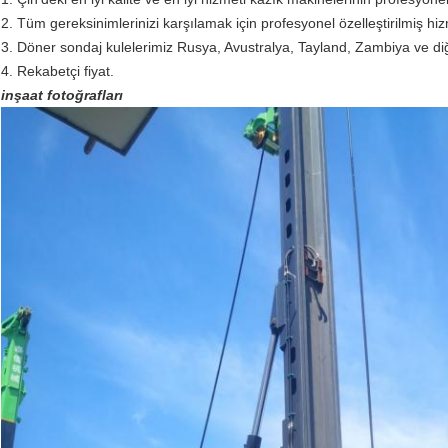
2. Tüm gereksinimlerinizi karşılamak için profesyonel özelleştirilmiş hi
3. Döner sondaj kulelerimiz Rusya, Avustralya, Tayland, Zambiya ve diğer
4. Rekabetçi fiyat.
inşaat fotoğrafları