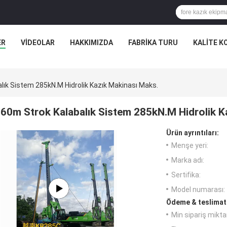
ER
VIDEOLAR
HAKKIMIZDA
FABRIKA TURU
KALITE K
lık Sistem 285kN.M Hidrolik Kazık Makinası Maks.
60m Strok Kalabalık Sistem 285kN.M Hidrolik K
Ürün ayrıntıları:
Menşe yeri:
Marka adı:
Sertifika:
Model numarası:
Ödeme & teslimat 
Min sipariş miktar