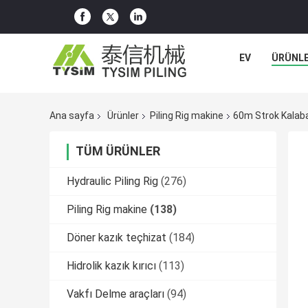
EV
ÜRÜNL
Ana sayfa
Ürünler
Piling Rig makine
60m Strok Kalaba
TÜM ÜRÜNLER
Hydraulic Piling Rig
(276)
Piling Rig makine
(138)
Döner kazık teçhizat
(184)
Hidrolik kazık kırıcı
(113)
Vakfı Delme araçları
(94)