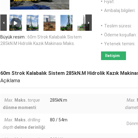
Fiyat:
Ambalaj bilgileri:
Teslim süresi:
Ödeme koşulları:
Büyük resim :
60m Strok Kalabalık Sistem
285kN.M Hidrolik Kazık Makinası Maks.
Yetenek temini:
İletişim
60m Strok Kalabalık Sistem 285kN.M Hidrolik Kazık Makina
Açıklama
Max.
Maks.
torque
285kN.m
Max.
dönme momenti
:
diamet
Max.
Maks.
drilling
80 / 54m
Dönme
depth
delme derinliği
: