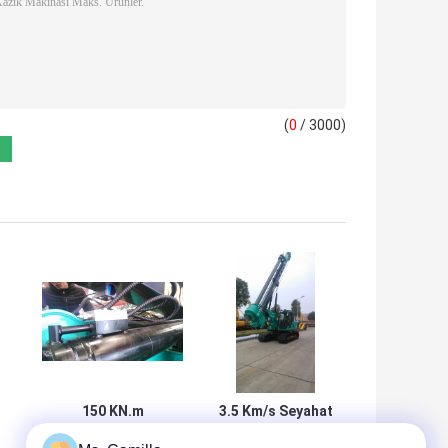
(
0
/ 3000)
150 KN.m
3.5 Km/s Seyahat
Maksimum Torklu
Hızına Sahip 32