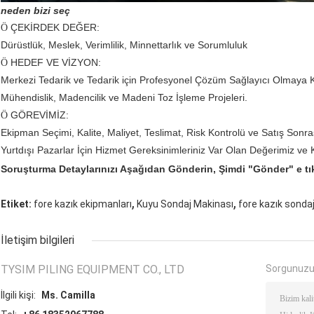
neden bizi seç
ÇEKİRDEK DEĞER:
Ö
Dürüstlük, Meslek, Verimlilik, Minnettarlık ve Sorumluluk
HEDEF VE VİZYON:
Ö
Merkezi Tedarik ve Tedarik için Profesyonel Çözüm Sağlayıcı Olmaya K
Mühendislik, Madencilik ve Madeni Toz İşleme Projeleri.
GÖREVİMİZ:
Ö
Ekipman Seçimi, Kalite, Maliyet, Teslimat, Risk Kontrolü ve Satış Sonra
Yurtdışı Pazarlar İçin Hizmet Gereksinimleriniz Var Olan Değerimiz ve K
Soruşturma Detaylarınızı Aşağıdan Gönderin,
Şimdi "Gönder" e tı
,
,
Etiket:
fore kazık ekipmanları
Kuyu Sondaj Makinası
fore kazık sonda
İletişim bilgileri
TYSIM PILING EQUIPMENT CO., LTD
Sorgunuzu
İlgili kişi:
Ms. Camilla