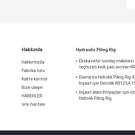
Hakkında
Hydraulic Piling Rig
Ekskavatör sondaj makinesi
Hakkımızda
teçhizatı kedi şasi avcıları 
Fabrika turu
özellikleri
Diametre Hidrolik Piling Rig 
Kalite kontrol
İnşaat için Derinlik KR125A
Bize ulaşın
İnşaat alanı ihtiyaçları için öze
HABERLER
Hidrolik Piling Rig
site haritası