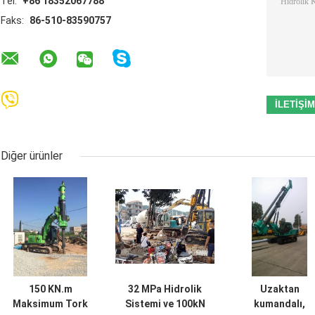
Tel:
+86 18352067788
Faks:
86-510-83590757
Diğer ürünler
150 KN.m
32 MPa Hidrolik
Uzaktan
Maksimum Tork
Sistemi ve 100kN
kumandalı,