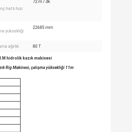
72 m / dk
nç hattı hızı:
22685 mm
ma yüksekliği:
ma ağırlık:
80 T
.M hidrolik kazık makinesi
k Rig Makinesi, çalışma yüksekliği 11m