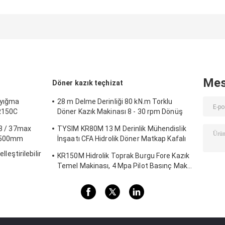
48T Genel Makine
Maks Çekim
maksimum çeki
Kalitesi Kazık
Gücüyle Boğma
kuvveti 100kN v
Çakma Makinesi,
Uygulamaları için
ağır fon sondaj
Verimli Sondaj
Ağır Görevli
için genel maki
Kazık Ekipmanı
50.000 Kg Piling
kalitesi 48T ile
için 3,5 Km/s
Rig Makinesi
yükleme makine
Seyahat Hızı
Mes
Döner kazık teçhizat
 yığma
28 m Delme Derinliği 80 kN.m Torklu
KR150C
Döner Kazık Makinası 8 - 30 rpm Dönüş
Hızı KR80A
43 / 37max
TYSIM KR80M 13 M Derinlik Mühendislik
 1500mm
İnşaatı CFA Hidrolik Döner Matkap Kafalı
Kazık Makinası Maks.
lleştirilebilir
KR150M Hidrolik Toprak Burgu Fore Kazık
Temel Makinası, 4 Mpa Pilot Basınç Maks.