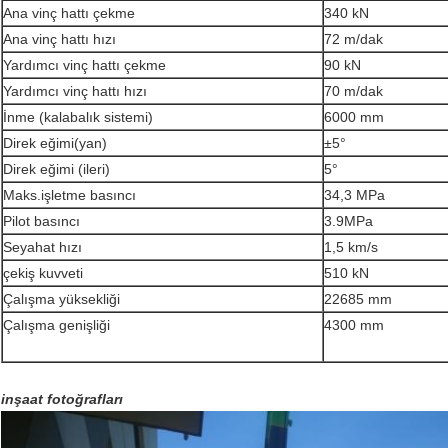
Ana vinç hattı çekme
340 kN
Ana vinç hattı hızı
72 m/dak
Yardımcı vinç hattı çekme
90 kN
Yardımcı vinç hattı hızı
70 m/dak
İnme (kalabalık sistemi)
6000 mm
Direk eğimi(yan)
±5°
Direk eğimi (ileri)
5°
Maks.işletme basıncı
34,3 MPa
Pilot basıncı
3.9MPa
Seyahat hızı
1,5 km/s
çekiş kuvveti
510 kN
Çalışma yüksekliği
22685 mm
Çalışma genişliği
4300 mm
inşaat fotoğrafları