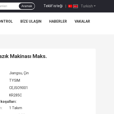
Teklif isteği
|
Turkish
Aramak
ONTROL
BIZE ULAŞIN
HABERLER
VAKALAR
azık Makinası Maks.
Jiangsu, Çin
TYSIM
CE,ISO9001
KR285C
koşulları:
ı:
1 Takım