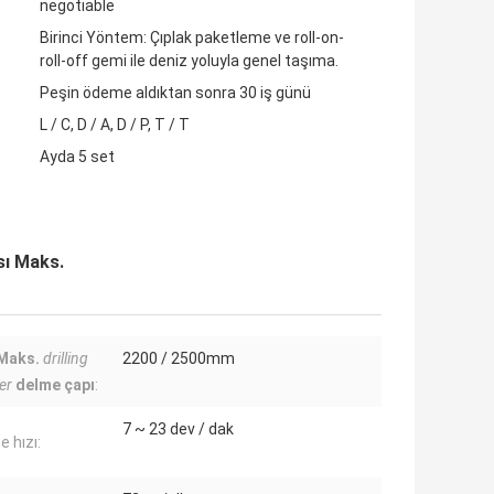
negotiable
Birinci Yöntem: Çıplak paketleme ve roll-on-
roll-off gemi ile deniz yoluyla genel taşıma.
Peşin ödeme aldıktan sonra 30 iş günü
L / C, D / A, D / P, T / T
Ayda 5 set
sı Maks.
Maks.
drilling
2200 / 2500mm
er
delme çapı
:
7 ~ 23 dev / dak
 hızı: