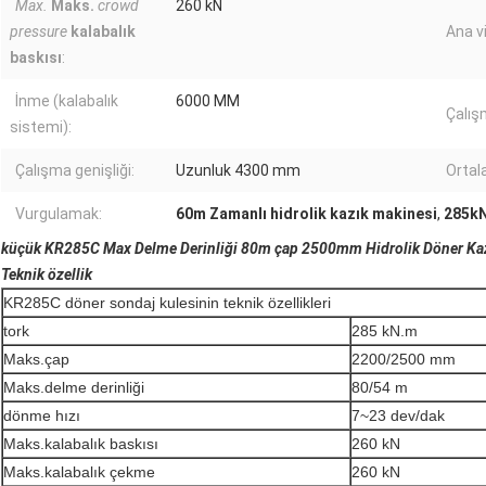
Max.
Maks.
crowd
260 kN
pressure
kalabalık
Ana vi
baskısı
:
İnme (kalabalık
6000 MM
Çalış
sistemi):
Çalışma genişliği:
Uzunluk 4300 mm
Ortala
Vurgulamak:
60m Zamanlı hidrolik kazık makinesi
,
285kN
küçük KR285C Max Delme Derinliği 80m çap 2500mm Hidrolik Döner Kazı
Teknik özellik
KR285C döner sondaj kulesinin teknik özellikleri
tork
285 kN.m
Maks.çap
2200/2500 mm
Maks.delme derinliği
80/54 m
dönme hızı
7~23 dev/dak
Maks.kalabalık baskısı
260 kN
Maks.kalabalık çekme
260 kN